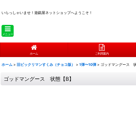
いらっしゃいませ！
遊戯屋ネットショップへようこそ！
メニュー
ホーム
ご利用案内
ホーム
>
旧ビックリマンすくみ（チョコ版）
>
1弾〜10弾
>
ゴッドマングース 
ゴッドマングース 状態【B】