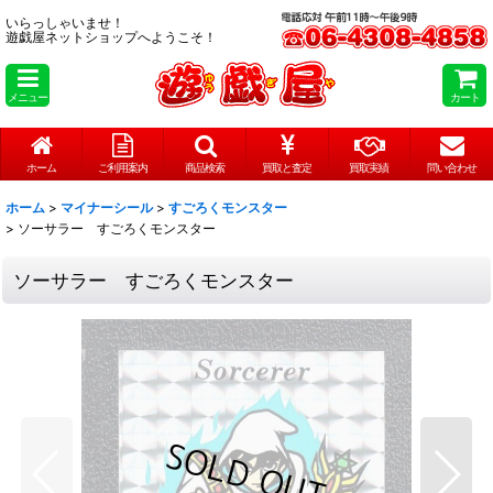
いらっしゃいませ！
遊戯屋ネットショップへようこそ！
メニュー
カート
ホーム
ご利用案内
商品検索
買取と査定
買取実績
問い合わせ
ホーム
>
マイナーシール
>
すごろくモンスター
>
ソーサラー すごろくモンスター
ソーサラー すごろくモンスター