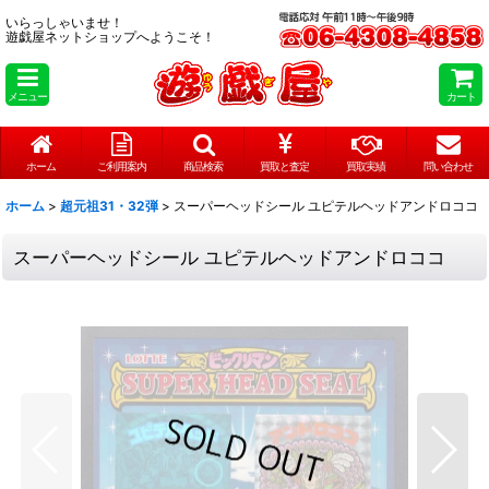
いらっしゃいませ！
遊戯屋ネットショップへようこそ！
メニュー
カート
ホーム
ご利用案内
商品検索
買取と査定
買取実績
問い合わせ
ホーム
>
超元祖31・32弾
>
スーパーヘッドシール ユピテルヘッドアンドロココ
スーパーヘッドシール ユピテルヘッドアンドロココ