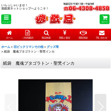
いらっしゃいませ！
遊戯屋ネットショップへようこそ！
メニュー
カート
ホーム
ご利用案内
商品検索
買取と査定
買取実績
問い合わせ
ホーム
>
旧ビックリマンその他
>
グッズ等
>
紙袋 魔魂プタゴラトン・聖梵インカ
紙袋 魔魂プタゴラトン・聖梵インカ