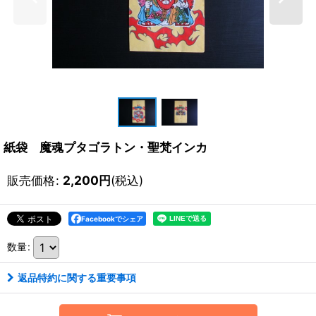
紙袋 魔魂プタゴラトン・聖梵インカ
販売価格
:
2,200
円
(税込)
Facebookでシェア
数量
:
返品特約に関する重要事項