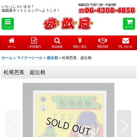
いらっしゃいませ！
遊戯屋ネットショップへようこそ！
メニュー
カート
ホーム
ご利用案内
商品検索
買取と査定
買取実績
問い合わせ
ホーム
>
マイナーシール
>
超位相
>
松尾芭蕉 超位相
松尾芭蕉 超位相