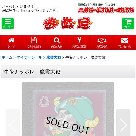
いらっしゃいませ！
遊戯屋ネットショップへようこそ！
メニュー
カート
ホーム
ご利用案内
商品検索
買取と査定
買取実績
問い合わせ
ホーム
>
マイナーシール
>
魔霊大戦
>
牛帝ナッポレ 魔霊大戦
牛帝ナッポレ 魔霊大戦