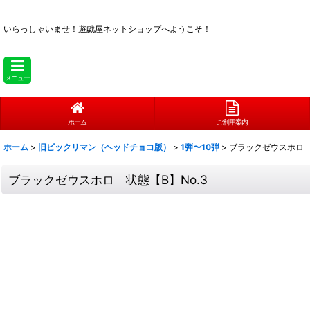
いらっしゃいませ！
遊戯屋ネットショップへようこそ！
メニュー
ホーム
ご利用案内
ホーム
>
旧ビックリマン（ヘッドチョコ版）
>
1弾〜10弾
>
ブラックゼウスホロ 
ブラックゼウスホロ 状態【B】No.3