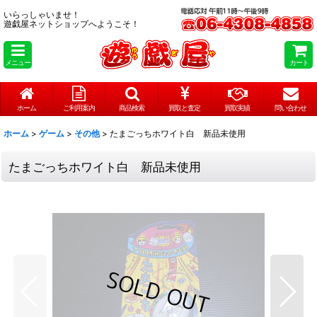
いらっしゃいませ！
遊戯屋ネットショップへようこそ！
メニュー
カート
ホーム
ご利用案内
商品検索
買取と査定
買取実績
問い合わせ
ホーム
>
ゲーム
>
その他
>
たまごっちホワイト白 新品未使用
たまごっちホワイト白 新品未使用