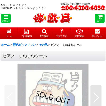
いらっしゃいませ！
遊戯屋ネットショップへようこそ！
メニュー
カート
ホーム
ご利用案内
商品検索
買取と査定
買取実績
問い合わせ
ホーム
>
歴代ビックリマン
>
その他
>
ピアノ まねまねシール
ピアノ まねまねシール