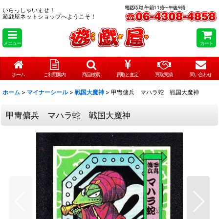
いらっしゃいませ！
遊戯屋ネットショップへようこそ！
メニュー
カート
ホーム
ご利用案内
商品検索
買取と査定
買取実績
問い合わせ
ホーム
>
マイナーシール
>
戦国大魔神
>
甲冑傭兵 マハラ蛇 戦国大魔神
甲冑傭兵 マハラ蛇 戦国大魔神