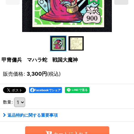
甲冑傭兵 マハラ蛇 戦国大魔神
販売価格
:
3,300
円
(税込)
Facebookでシェア
数量
:
返品特約に関する重要事項
カートに入れる