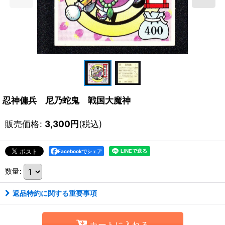
忍神傭兵 尼乃蛇鬼 戦国大魔神
販売価格
:
3,300
円
(税込)
Facebookでシェア
数量
:
返品特約に関する重要事項
カートに入れる