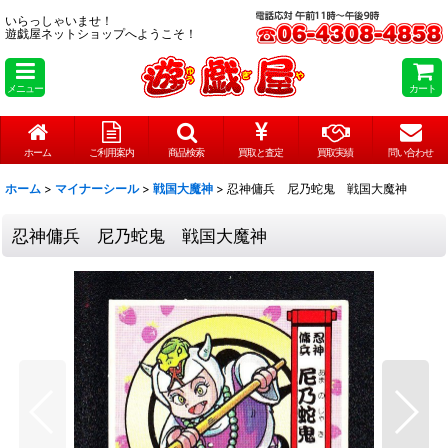
いらっしゃいませ！
遊戯屋ネットショップへようこそ！
メニュー
カート
ホーム
ご利用案内
商品検索
買取と査定
買取実績
問い合わせ
ホーム
>
マイナーシール
>
戦国大魔神
>
忍神傭兵 尼乃蛇鬼 戦国大魔神
忍神傭兵 尼乃蛇鬼 戦国大魔神