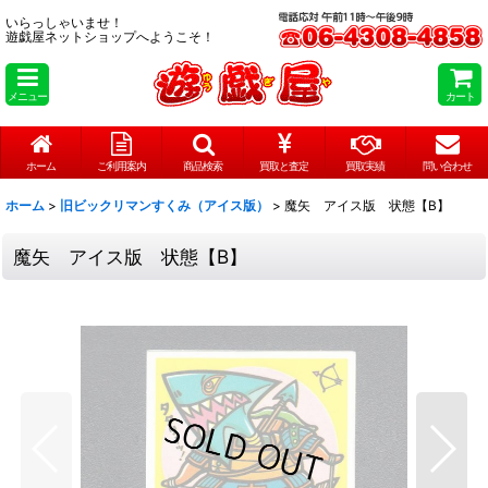
いらっしゃいませ！
遊戯屋ネットショップへようこそ！
メニュー
カート
ホーム
ご利用案内
商品検索
買取と査定
買取実績
問い合わせ
ホーム
>
旧ビックリマンすくみ（アイス版）
>
魔矢 アイス版 状態【B】
魔矢 アイス版 状態【B】