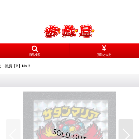
商品検索
買取と査定
 状態【B】No.3