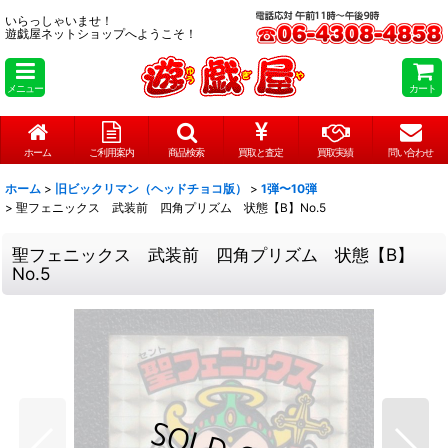
いらっしゃいませ！
遊戯屋ネットショップへようこそ！
メニュー
カート
ホーム
ご利用案内
商品検索
買取と査定
買取実績
問い合わせ
ホーム
>
旧ビックリマン（ヘッドチョコ版）
>
1弾〜10弾
>
聖フェニックス 武装前 四角プリズム 状態【B】No.5
聖フェニックス 武装前 四角プリズム 状態【B】
No.5