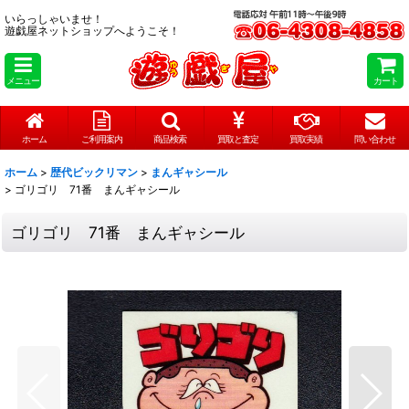
いらっしゃいませ！
遊戯屋ネットショップへようこそ！
メニュー
カート
ホーム
ご利用案内
商品検索
買取と査定
買取実績
問い合わせ
ホーム
>
歴代ビックリマン
>
まんギャシール
>
ゴリゴリ 71番 まんギャシール
ゴリゴリ 71番 まんギャシール