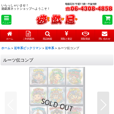
いらっしゃいませ！
遊戯屋ネットショップへようこそ！
メニュー
カート
ホーム
ご利用案内
商品検索
買取と査定
買取実績
問い合わせ
ホーム
>
近年系ビックリマン
>
近年系
>
ルーツ伝コンプ
ルーツ伝コンプ