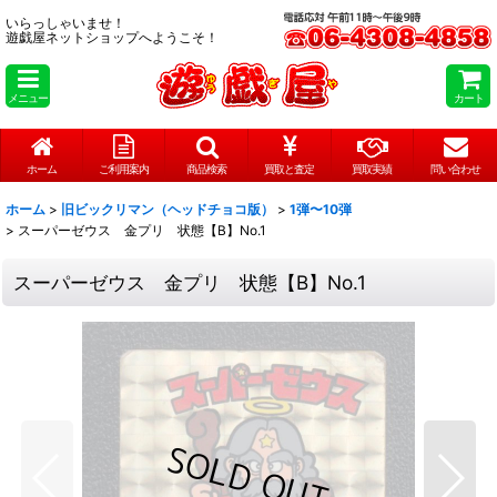
いらっしゃいませ！
遊戯屋ネットショップへようこそ！
メニュー
カート
ホーム
ご利用案内
商品検索
買取と査定
買取実績
問い合わせ
ホーム
>
旧ビックリマン（ヘッドチョコ版）
>
1弾〜10弾
>
スーパーゼウス 金プリ 状態【B】No.1
スーパーゼウス 金プリ 状態【B】No.1