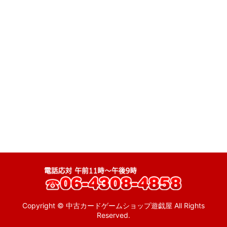
マイナーシール (全商品)
絞り込む
ドキドキ学園
ハリマ王
秘伝忍法帳
ジパング伝説
魔霊大戦
タイムスリップバトル
バトル騎士
ネクロスの要塞
こまったときのガムだのみ
Copyright © 中古カードゲームショップ遊戯屋 All Rights
Reserved.
イジワル天使