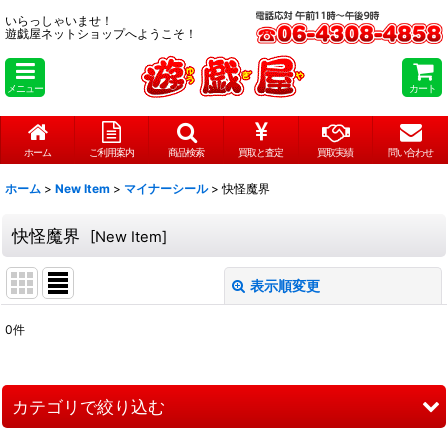
いらっしゃいませ！
遊戯屋ネットショップへようこそ！
メニュー
カート
ホーム
ご利用案内
商品検索
買取と査定
買取実績
問い合わせ
ホーム
>
New Item
>
マイナーシール
>
快怪魔界
快怪魔界
[
New Item
]
表示順変更
閉じる
0
件
表示数
:
在庫あり
カテゴリで絞り込む
並び順
: