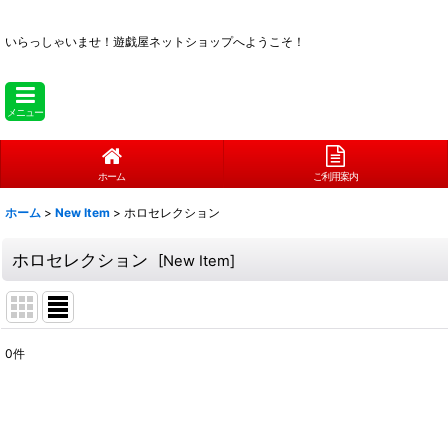
いらっしゃいませ！
遊戯屋ネットショップへようこそ！
メニュー
ホーム
ご利用案内
ホーム
>
New Item
>
ホロセレクション
ホロセレクション
[
New Item
]
0
件
表示数
:
在庫あり