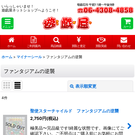
いらっしゃいませ！
遊戯屋ネットショップへようこそ！
メニュー
カート
ホーム
ご利用案内
商品検索
買取と査定
買取実績
問い合わせ
ホーム
>
マイナーシール
>
ファンタジアムの逆襲
ファンタジアムの逆襲
表示順変更
閉じる
4
件
表示数
:
聖使スターチャイルド ファンタジアムの逆襲
在庫あり
2,750
円
(税込)
極美品〜完品級です!綺麗な状態です。画像にてご
並び順
:
確認下さい。ご不明点はご購入前にお気軽にお問