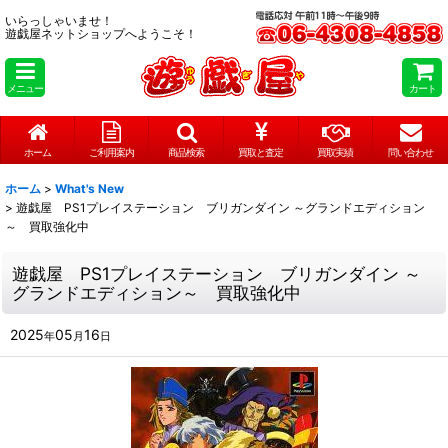
いらっしゃいませ！
遊戯屋ネットショップへようこそ！
メニュー
カート
ホーム
ご利用案内
商品検索
買取と査定
買取実績
問い合わせ
ホーム
>
What's New
>
遊戯屋 PS1プレイステーション ブリガンダイン ～グランドエディション
～ 買取強化中
遊戯屋 PS1プレイステーション ブリガンダイン ～
グランドエディション～ 買取強化中
2025
05
16
年
月
日