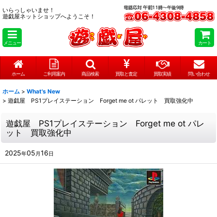
いらっしゃいませ！
遊戯屋ネットショップへようこそ！
メニュー
カート
ホーム
ご利用案内
商品検索
買取と査定
買取実績
問い合わせ
ホーム
>
What's New
>
遊戯屋 PS1プレイステーション Forget me ot パレット 買取強化中
遊戯屋 PS1プレイステーション Forget me ot パレ
ット 買取強化中
2025
05
16
年
月
日