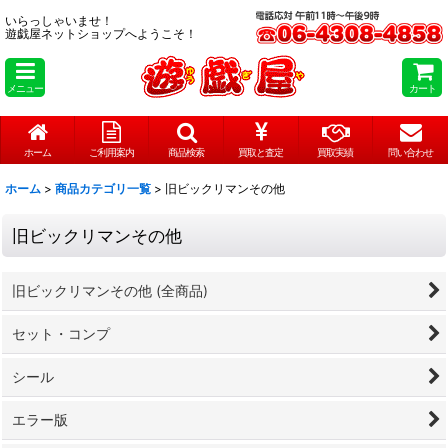
いらっしゃいませ！
遊戯屋ネットショップへようこそ！
メニュー
カート
ホーム
ご利用案内
商品検索
買取と査定
買取実績
問い合わせ
ホーム
>
商品カテゴリ一覧
>
旧ビックリマンその他
旧ビックリマンその他
旧ビックリマンその他 (全商品)
セット・コンプ
シール
エラー版