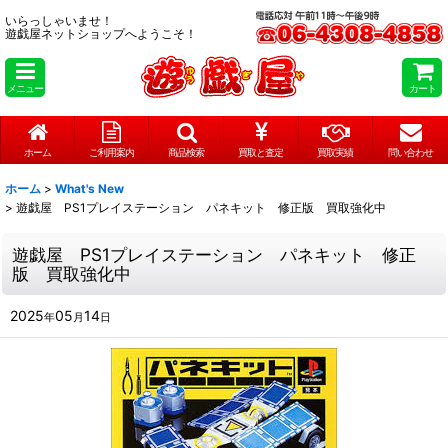
いらっしゃいませ！
遊戯屋ネットショップへようこそ！
メニュー
カート
ホーム
ご利用案内
商品検索
買取と査定
買取実績
問い合わせ
ホーム
>
What's New
>
遊戯屋 PS1プレイステーション パネキット 修正版 買取強化中
遊戯屋 PS1プレイステーション パネキット 修正
版 買取強化中
2025
05
14
年
月
日