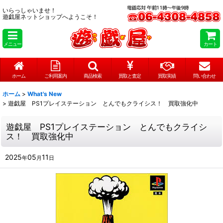
いらっしゃいませ！
遊戯屋ネットショップへようこそ！
メニュー
カート
ホーム
ご利用案内
商品検索
買取と査定
買取実績
問い合わせ
ホーム
>
What's New
>
遊戯屋 PS1プレイステーション とんでもクライシス！ 買取強化中
遊戯屋 PS1プレイステーション とんでもクライシ
ス！ 買取強化中
2025
05
11
年
月
日