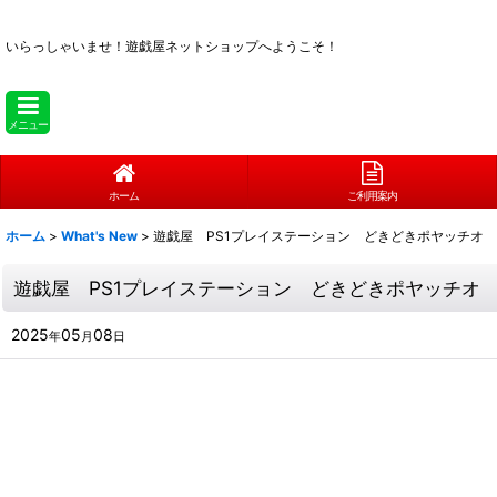
いらっしゃいませ！
遊戯屋ネットショップへようこそ！
メニュー
ホーム
ご利用案内
ホーム
>
What's New
>
遊戯屋 PS1プレイステーション どきどきポヤッチオ
遊戯屋 PS1プレイステーション どきどきポヤッチオ
2025
05
08
年
月
日