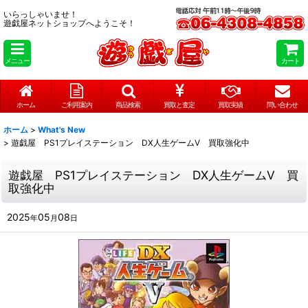
いらっしゃいませ！
遊戯屋ネットショップへようこそ！
メニュー
カート
ホーム
ご利用案内
商品検索
買取と査定
買取実績
問い合わせ
ホーム
>
What's New
>
遊戯屋 PS1プレイステーション DX人生ゲームⅤ 買取強化中
遊戯屋 PS1プレイステーション DX人生ゲームⅤ 買
取強化中
2025
05
08
年
月
日