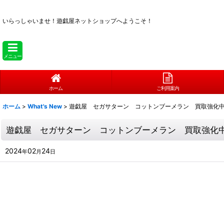
いらっしゃいませ！
遊戯屋ネットショップへようこそ！
メニュー
ホーム
ご利用案内
ホーム
>
What's New
>
遊戯屋 セガサターン コットンブーメラン 買取強化
遊戯屋 セガサターン コットンブーメラン 買取強化
2024
02
24
年
月
日