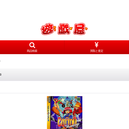
商品検索
買取と査定
中
中